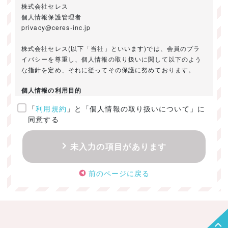
株式会社セレス
個人情報保護管理者
privacy@ceres-inc.jp
株式会社セレス(以下「当社」といいます)では、会員のプラ
イバシーを尊重し、個人情報の取り扱いに関して以下のよう
な指針を定め、それに従ってその保護に努めております。
個人情報の利用目的
「
利用規約
」と「個人情報の取り扱いについて」に
ご提供いただきました個人情報は、以下のためにのみ利用い
同意する
たします。
・お問い合わせに対する回答及び資料送付のご連絡
未入力の項目があります
・当社のお客様向けサービスの提供
・本人確認
前のページに戻る
・サービスの開発・改善のための分析
・サービスに関する広告の効果測定
個人情報の取得・利用・提供・委託
（1）個人情報の取得に際しては、利用目的、取扱い範囲を明