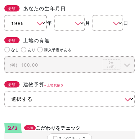
あなたの生年月日
必須
年
月
日
土地の有無
必須
なし
あり
購入予定がある
0㎡
（0坪）
建物予算
必須
※土地代抜き
こだわりをチェック
2/3
必須
まとめてチェック