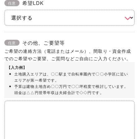
希望LDK
任意
その他、ご要望等
任意
ご希望の連絡方法（電話またはメール）、間取り・資金作成
でのご希望やご要望、ご質問などご自由にご入力ください。
【入力例】
土地購入エリアは、〇〇駅まで自転車圏内で〇〇小学区に近い
エリアが第一希望です。
予算は建物土地含め〇〇万円で〇〇坪程度で検討しています。
頭金は△△円世帯年収は夫婦合計で◇◇円です。