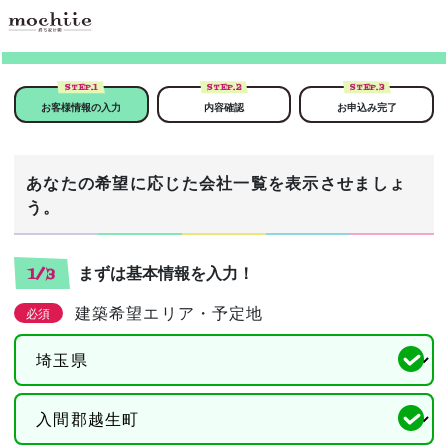
STEP.
1
STEP.
2
STEP.
3
お客様情報の入力
内容確認
お申込み完了
あなたの希望に応じた会社一覧を表示させましょ
う。
まずは基本情報を入力！
1/3
建築希望エリア・予定地
必須