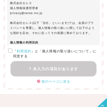
株式会社セレス
個人情報保護管理者
privacy@ceres-inc.jp
株式会社セレス(以下「当社」といいます)では、会員のプラ
イバシーを尊重し、個人情報の取り扱いに関して以下のよう
な指針を定め、それに従ってその保護に努めております。
個人情報の利用目的
「
利用規約
」と「個人情報の取り扱いについて」に
ご提供いただきました個人情報は、以下のためにのみ利用い
同意する
たします。
・お問い合わせに対する回答及び資料送付のご連絡
未入力の項目があります
・当社のお客様向けサービスの提供
・本人確認
前のページに戻る
・サービスの開発・改善のための分析
・サービスに関する広告の効果測定
個人情報の取得・利用・提供・委託
（1）個人情報の取得に際しては、利用目的、取扱い範囲を明