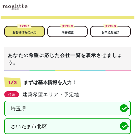
STEP.
1
STEP.
2
STEP.
3
お客様情報の入力
内容確認
お申込み完了
あなたの希望に応じた会社一覧を表示させましょ
う。
まずは基本情報を入力！
1/3
建築希望エリア・予定地
必須