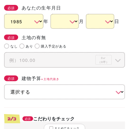
あなたの生年月日
必須
年
月
日
土地の有無
必須
なし
あり
購入予定がある
0㎡
（0坪）
建物予算
必須
※土地代抜き
こだわりをチェック
2/3
必須
まとめてチェック