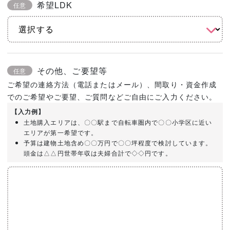
希望LDK
任意
その他、ご要望等
任意
ご希望の連絡方法（電話またはメール）、間取り・資金作成
でのご希望やご要望、ご質問などご自由にご入力ください。
【入力例】
土地購入エリアは、〇〇駅まで自転車圏内で〇〇小学区に近い
エリアが第一希望です。
予算は建物土地含め〇〇万円で〇〇坪程度で検討しています。
頭金は△△円世帯年収は夫婦合計で◇◇円です。