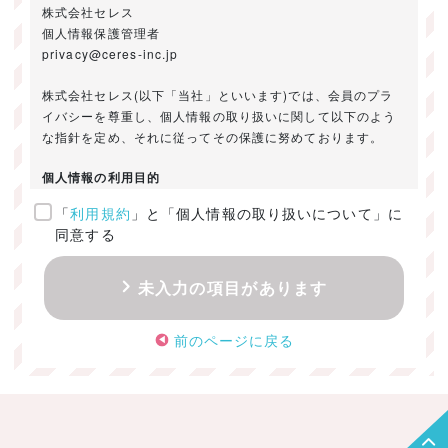
株式会社セレス
個人情報保護管理者
privacy@ceres-inc.jp
株式会社セレス(以下「当社」といいます)では、会員のプラ
イバシーを尊重し、個人情報の取り扱いに関して以下のよう
な指針を定め、それに従ってその保護に努めております。
個人情報の利用目的
「
利用規約
」と「個人情報の取り扱いについて」に
ご提供いただきました個人情報は、以下のためにのみ利用い
同意する
たします。
・お問い合わせに対する回答及び資料送付のご連絡
未入力の項目があります
・当社のお客様向けサービスの提供
・本人確認
前のページに戻る
・サービスの開発・改善のための分析
・サービスに関する広告の効果測定
個人情報の取得・利用・提供・委託
（1）個人情報の取得に際しては、利用目的、取扱い範囲を明