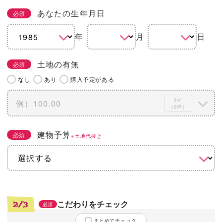
あなたの生年月日
必須
年
月
日
土地の有無
必須
なし
あり
購入予定がある
0㎡
（0坪）
建物予算
必須
※土地代抜き
こだわりをチェック
2/3
必須
まとめてチェック