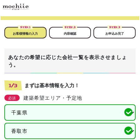
STEP.
1
STEP.
2
STEP.
3
お客様情報の入力
内容確認
お申込み完了
あなたの希望に応じた会社一覧を表示させましょ
う。
まずは基本情報を入力！
1/3
建築希望エリア・予定地
必須