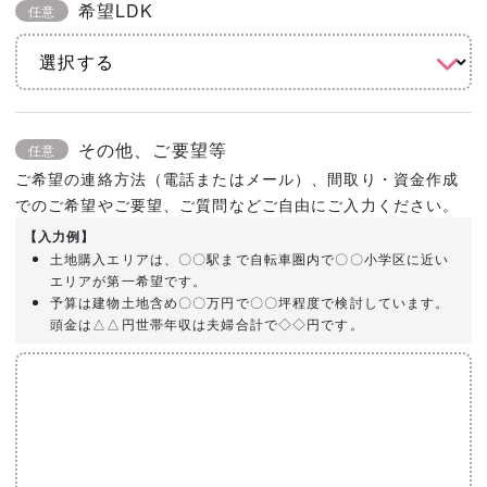
希望LDK
任意
その他、ご要望等
任意
ご希望の連絡方法（電話またはメール）、間取り・資金作成
でのご希望やご要望、ご質問などご自由にご入力ください。
【入力例】
土地購入エリアは、〇〇駅まで自転車圏内で〇〇小学区に近い
エリアが第一希望です。
予算は建物土地含め〇〇万円で〇〇坪程度で検討しています。
頭金は△△円世帯年収は夫婦合計で◇◇円です。