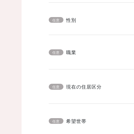
性別
任意
職業
任意
現在の住居区分
任意
希望世帯
任意