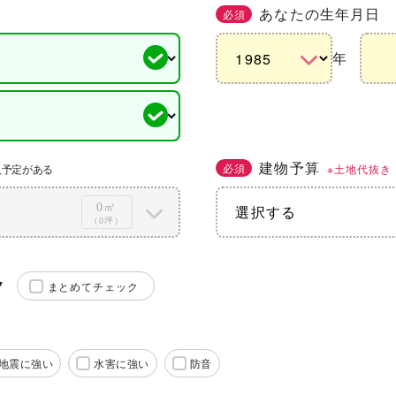
あなたの生年月日
必須
年
建物予算
必須
※土地代抜き
入予定がある
0㎡
（0坪）
ク
まとめてチェック
地震に強い
水害に強い
防音