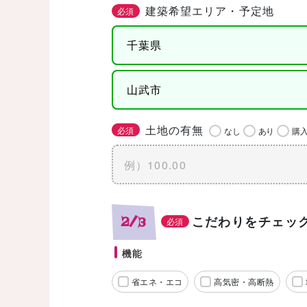
建築希望エリア・予定地
必須
土地の有無
必須
なし
あり
購
こだわりをチェッ
2/3
必須
機能
省エネ・エコ
高気密・高断熱