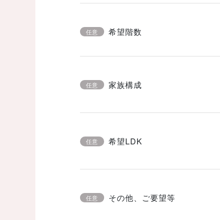
希望階数
任意
家族構成
任意
希望LDK
任意
その他、ご要望等
任意