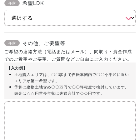
希望LDK
任意
その他、ご要望等
任意
ご希望の連絡方法（電話またはメール）、間取り・資金作成
でのご希望やご要望、ご質問などご自由にご入力ください。
【入力例】
土地購入エリアは、〇〇駅まで自転車圏内で〇〇小学区に近い
エリアが第一希望です。
予算は建物土地含め〇〇万円で〇〇坪程度で検討しています。
頭金は△△円世帯年収は夫婦合計で◇◇円です。