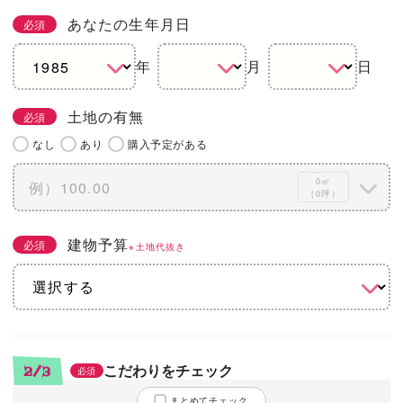
あなたの生年月日
必須
年
月
日
土地の有無
必須
なし
あり
購入予定がある
0㎡
（0坪）
建物予算
必須
※土地代抜き
こだわりをチェック
2/3
必須
まとめてチェック