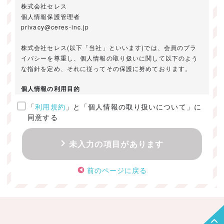
株式会社セレス
個人情報保護管理者
privacy@ceres-inc.jp
株式会社セレス(以下「当社」といいます)では、会員のプラ
イバシーを尊重し、個人情報の取り扱いに関して以下のよう
な指針を定め、それに従ってその保護に努めております。
個人情報の利用目的
「
利用規約
」と「個人情報の取り扱いについて」に
ご提供いただきました個人情報は、以下のためにのみ利用い
同意する
たします。
・お問い合わせに対する回答及び資料送付のご連絡
未入力の項目があります
・当社のお客様向けサービスの提供
・本人確認
前のページに戻る
・サービスの開発・改善のための分析
・サービスに関する広告の効果測定
個人情報の取得・利用・提供・委託
（1）個人情報の取得に際しては、利用目的、取扱い範囲を明