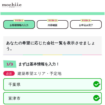
STEP.
1
STEP.
2
STEP.
3
お客様情報の入力
内容確認
お申込み完了
あなたの希望に応じた会社一覧を表示させましょ
う。
まずは基本情報を入力！
1/3
建築希望エリア・予定地
必須