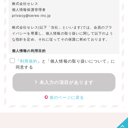
株式会社セレス
個人情報保護管理者
privacy@ceres-inc.jp
株式会社セレス(以下「当社」といいます)では、会員のプラ
イバシーを尊重し、個人情報の取り扱いに関して以下のよう
な指針を定め、それに従ってその保護に努めております。
個人情報の利用目的
「
利用規約
」と「個人情報の取り扱いについて」に
ご提供いただきました個人情報は、以下のためにのみ利用い
同意する
たします。
・お問い合わせに対する回答及び資料送付のご連絡
未入力の項目があります
・当社のお客様向けサービスの提供
・本人確認
前のページに戻る
・サービスの開発・改善のための分析
・サービスに関する広告の効果測定
個人情報の取得・利用・提供・委託
（1）個人情報の取得に際しては、利用目的、取扱い範囲を明