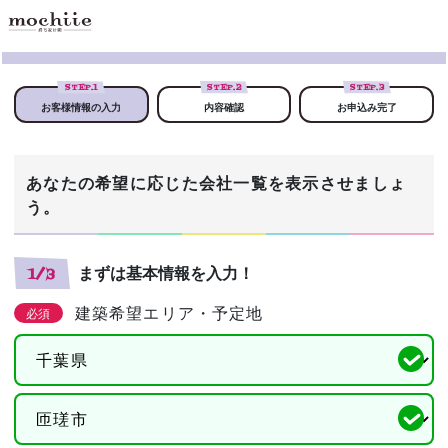
STEP.
1
STEP.
2
STEP.
3
お客様情報の入力
内容確認
お申込み完了
あなたの希望に応じた会社一覧を表示させましょ
う。
まずは基本情報を入力！
1/3
建築希望エリア・予定地
必須