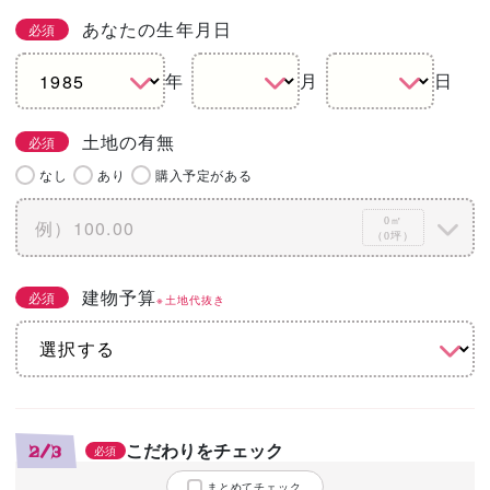
あなたの生年月日
必須
年
月
日
土地の有無
必須
なし
あり
購入予定がある
0㎡
（0坪）
建物予算
必須
※土地代抜き
こだわりをチェック
2/3
必須
まとめてチェック