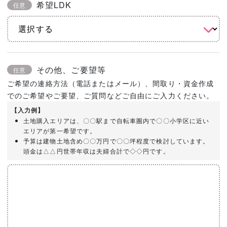
希望LDK
任意
その他、ご要望等
任意
ご希望の連絡方法（電話またはメール）、間取り・資金作成
でのご希望やご要望、ご質問などご自由にご入力ください。
【入力例】
土地購入エリアは、〇〇駅まで自転車圏内で〇〇小学区に近い
エリアが第一希望です。
予算は建物土地含め〇〇万円で〇〇坪程度で検討しています。
頭金は△△円世帯年収は夫婦合計で◇◇円です。