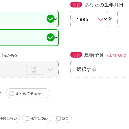
あなたの生年月日
必須
年
建物予算
必須
※土地代抜き
入予定がある
0㎡
（0坪）
ク
まとめてチェック
地震に強い
水害に強い
防音