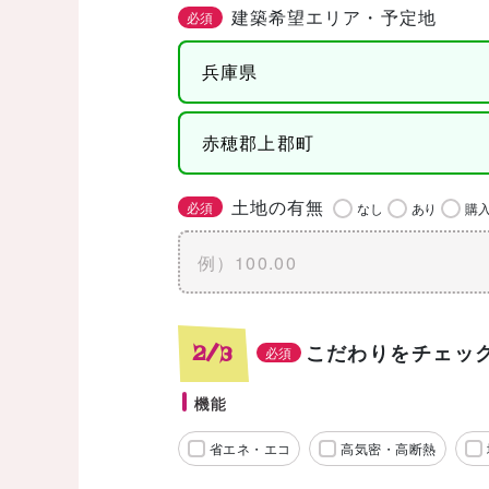
建築希望エリア・予定地
必須
土地の有無
必須
なし
あり
購
こだわりをチェッ
2/3
必須
機能
省エネ・エコ
高気密・高断熱