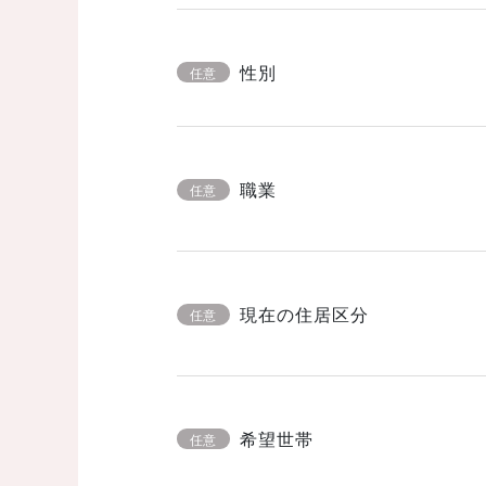
性別
任意
職業
任意
現在の住居区分
任意
希望世帯
任意