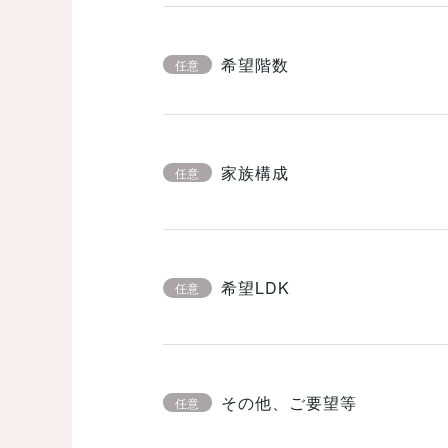
希望階数
任意
家族構成
任意
希望LDK
任意
その他、ご要望等
任意