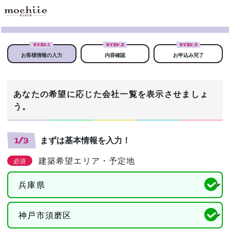
STEP.
1
STEP.
2
STEP.
3
お客様情報の入力
内容確認
お申込み完了
あなたの希望に応じた会社一覧を表示させましょ
う。
まずは基本情報を入力！
1/3
建築希望エリア・予定地
必須