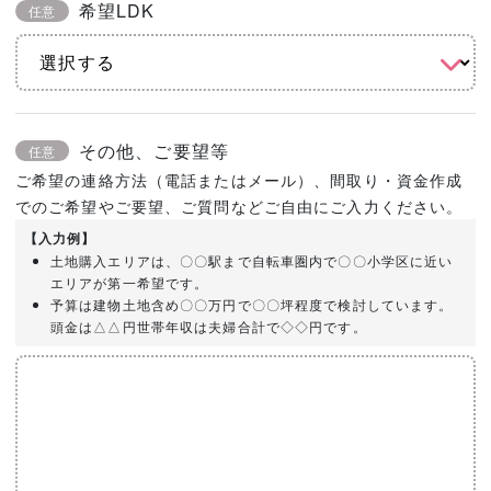
希望LDK
任意
その他、ご要望等
任意
ご希望の連絡方法（電話またはメール）、間取り・資金作成
でのご希望やご要望、ご質問などご自由にご入力ください。
【入力例】
土地購入エリアは、〇〇駅まで自転車圏内で〇〇小学区に近い
エリアが第一希望です。
予算は建物土地含め〇〇万円で〇〇坪程度で検討しています。
頭金は△△円世帯年収は夫婦合計で◇◇円です。