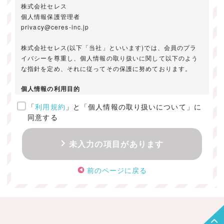
株式会社セレス
個人情報保護管理者
privacy@ceres-inc.jp
株式会社セレス(以下「当社」といいます)では、会員のプラ
イバシーを尊重し、個人情報の取り扱いに関して以下のよう
な指針を定め、それに従ってその保護に努めております。
個人情報の利用目的
「
利用規約
」と「個人情報の取り扱いについて」に
ご提供いただきました個人情報は、以下のためにのみ利用い
同意する
たします。
・お問い合わせに対する回答及び資料送付のご連絡
未入力の項目があります
・当社のお客様向けサービスの提供
・本人確認
前のページに戻る
・サービスの開発・改善のための分析
・サービスに関する広告の効果測定
個人情報の取得・利用・提供・委託
（1）個人情報の取得に際しては、利用目的、取扱い範囲を明