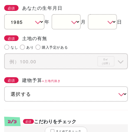
あなたの生年月日
必須
年
月
日
土地の有無
必須
なし
あり
購入予定がある
0㎡
（0坪）
建物予算
必須
※土地代抜き
こだわりをチェック
2/3
必須
まとめてチェック