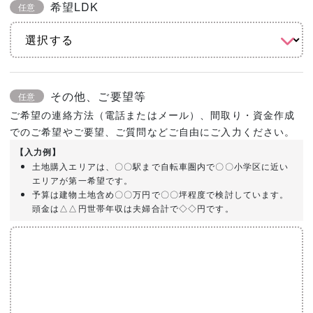
希望LDK
任意
その他、ご要望等
任意
ご希望の連絡方法（電話またはメール）、間取り・資金作成
でのご希望やご要望、ご質問などご自由にご入力ください。
【入力例】
土地購入エリアは、〇〇駅まで自転車圏内で〇〇小学区に近い
エリアが第一希望です。
予算は建物土地含め〇〇万円で〇〇坪程度で検討しています。
頭金は△△円世帯年収は夫婦合計で◇◇円です。