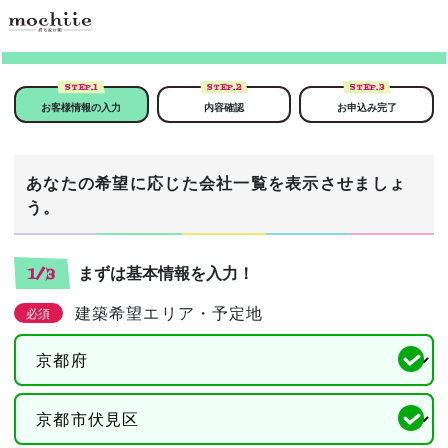
STEP.
1
STEP.
2
STEP.
3
お客様情報の入力
内容確認
お申込み完了
あなたの希望に応じた会社一覧を表示させましょ
う。
まずは基本情報を入力！
1/3
建築希望エリア・予定地
必須