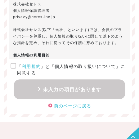
株式会社セレス
個人情報保護管理者
privacy@ceres-inc.jp
株式会社セレス(以下「当社」といいます)では、会員のプラ
イバシーを尊重し、個人情報の取り扱いに関して以下のよう
な指針を定め、それに従ってその保護に努めております。
個人情報の利用目的
「
利用規約
」と「個人情報の取り扱いについて」に
ご提供いただきました個人情報は、以下のためにのみ利用い
同意する
たします。
・お問い合わせに対する回答及び資料送付のご連絡
未入力の項目があります
・当社のお客様向けサービスの提供
・本人確認
前のページに戻る
・サービスの開発・改善のための分析
・サービスに関する広告の効果測定
個人情報の取得・利用・提供・委託
（1）個人情報の取得に際しては、利用目的、取扱い範囲を明