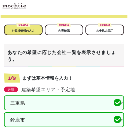
STEP.
1
STEP.
2
STEP.
3
お客様情報の入力
内容確認
お申込み完了
あなたの希望に応じた会社一覧を表示させましょ
う。
まずは基本情報を入力！
1/3
建築希望エリア・予定地
必須