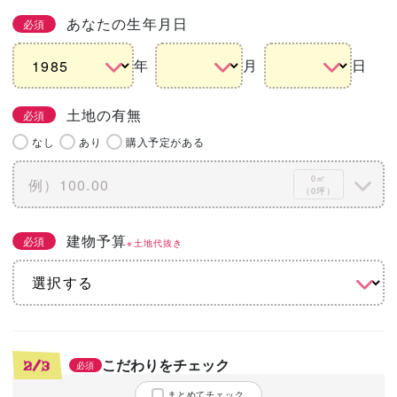
あなたの生年月日
必須
年
月
日
土地の有無
必須
なし
あり
購入予定がある
0㎡
（0坪）
建物予算
必須
※土地代抜き
こだわりをチェック
2/3
必須
まとめてチェック