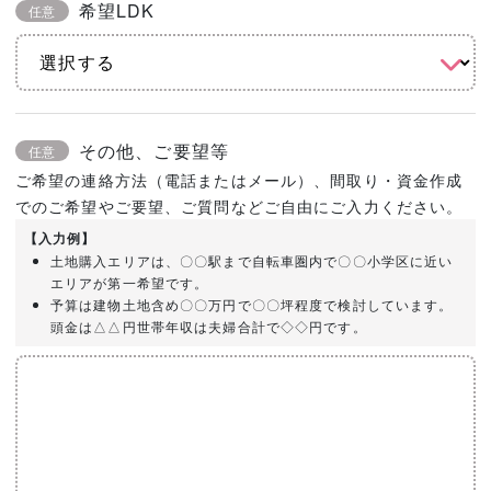
希望LDK
任意
その他、ご要望等
任意
ご希望の連絡方法（電話またはメール）、間取り・資金作成
でのご希望やご要望、ご質問などご自由にご入力ください。
【入力例】
土地購入エリアは、〇〇駅まで自転車圏内で〇〇小学区に近い
エリアが第一希望です。
予算は建物土地含め〇〇万円で〇〇坪程度で検討しています。
頭金は△△円世帯年収は夫婦合計で◇◇円です。