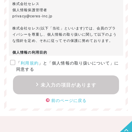
株式会社セレス
個人情報保護管理者
privacy@ceres-inc.jp
株式会社セレス(以下「当社」といいます)では、会員のプラ
イバシーを尊重し、個人情報の取り扱いに関して以下のよう
な指針を定め、それに従ってその保護に努めております。
個人情報の利用目的
「
利用規約
」と「個人情報の取り扱いについて」に
ご提供いただきました個人情報は、以下のためにのみ利用い
同意する
たします。
・お問い合わせに対する回答及び資料送付のご連絡
未入力の項目があります
・当社のお客様向けサービスの提供
・本人確認
前のページに戻る
・サービスの開発・改善のための分析
・サービスに関する広告の効果測定
個人情報の取得・利用・提供・委託
（1）個人情報の取得に際しては、利用目的、取扱い範囲を明